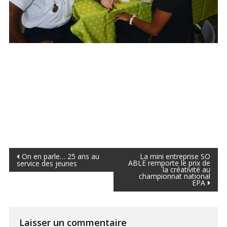
Navigation
On en parle… 25 ans au
La mini entreprise SO
ABLE remporte le prix de
service des jeunes
la créativité au
de
championnat national
EPA
l’article
Laisser un commentaire