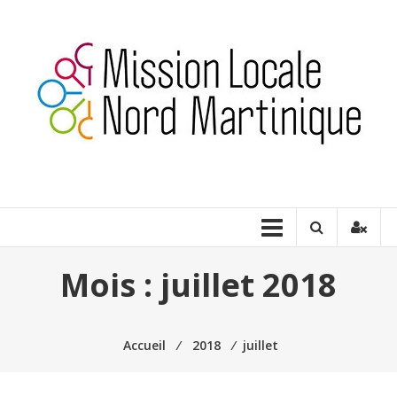
Aller
au
contenu
Milnord
Martinique
Construire
ensemble
une
Mois :
juillet 2018
place
pour
tous
Accueil
⁄
2018
⁄
juillet
les
jeunes…