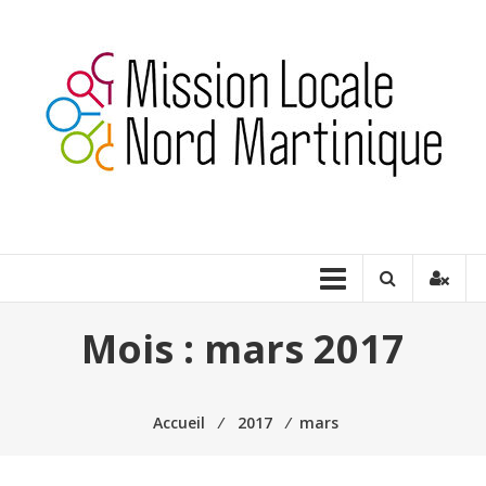
Aller
au
contenu
Milnord
Martinique
Construire
ensemble
une
Mois :
mars 2017
place
pour
tous
Accueil
⁄
2017
⁄
mars
les
jeunes…