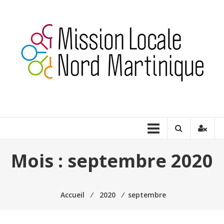
Aller
au
contenu
Milnord
Martinique
Construire
ensemble
une
Mois :
septembre 2020
place
pour
tous
Accueil
⁄
2020
⁄
septembre
les
jeunes…