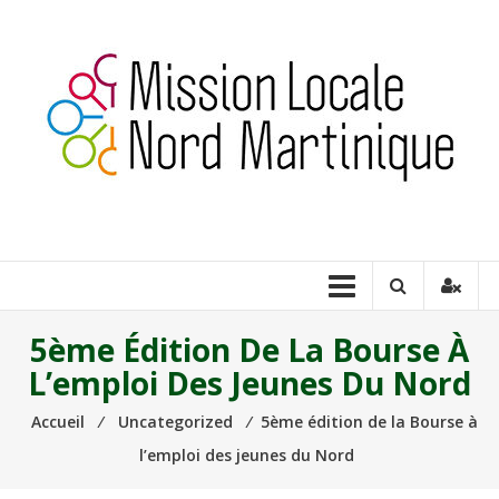
Aller
au
contenu
Milnord
Martinique
Construire
ensemble
une
5ème Édition De La Bourse À
place
L’emploi Des Jeunes Du Nord
pour
tous
Accueil
⁄
Uncategorized
⁄
5ème édition de la Bourse à
les
l’emploi des jeunes du Nord
jeunes…