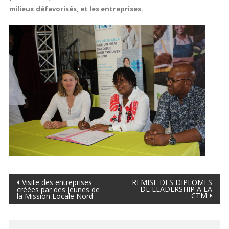
milieux défavorisés, et les entreprises.
Navigation
Visite des entreprises
REMISE DES DIPLOMES
DE LEADERSHIP A LA
créées par des jeunes de
CTM
la Mission Locale Nord
de
l’article