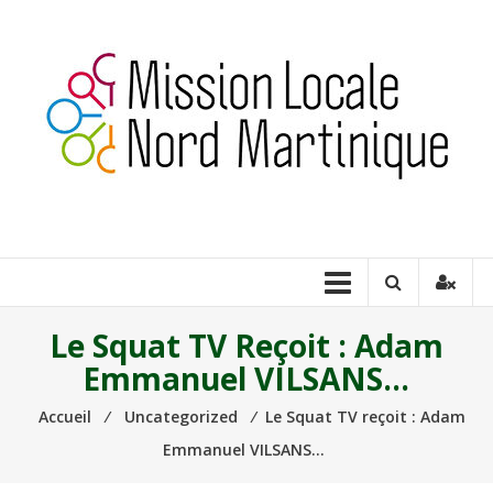
Aller
au
contenu
Milnord
Martinique
Construire
ensemble
une
Le Squat TV Reçoit : Adam
place
Emmanuel VILSANS…
pour
tous
Accueil
⁄
Uncategorized
⁄
Le Squat TV reçoit : Adam
les
Emmanuel VILSANS…
jeunes…