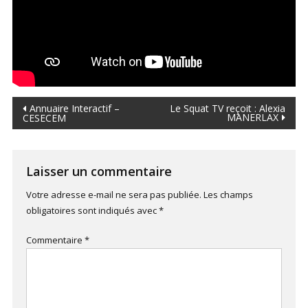
Navigation
Annuaire Interactif –
Le Squat TV reçoit : Alexia
MANERLAX
CESECEM
de
l’article
Laisser un commentaire
Votre adresse e-mail ne sera pas publiée.
Les champs
obligatoires sont indiqués avec
*
Commentaire
*