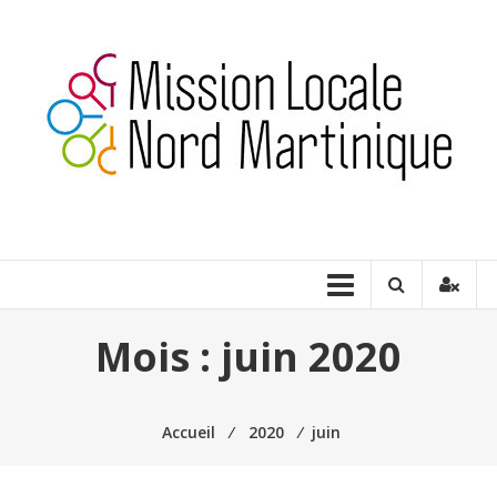
Aller
au
contenu
Milnord
Martinique
Construire
ensemble
une
Mois :
juin 2020
place
pour
tous
Accueil
⁄
2020
⁄
juin
les
jeunes…